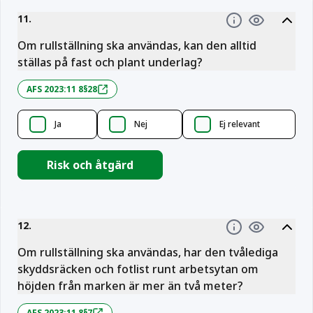
11
.
Information
Om rullställning ska användas, kan den alltid
ställas på fast och plant underlag?
AFS 2023:11 8§28
Ja
Nej
Ej relevant
Risk och åtgärd
12
.
Information
Om rullställning ska användas, har den tvålediga
skyddsräcken och fotlist runt arbetsytan om
höjden från marken är mer än två meter?
AFS 2023:11 8§7