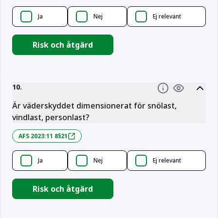
Ja
Nej
Ej relevant
Risk och åtgärd
10
.
Information
Är väderskyddet dimensionerat för snölast,
vindlast, personlast?
AFS 2023:11 8§21
Ja
Nej
Ej relevant
Risk och åtgärd