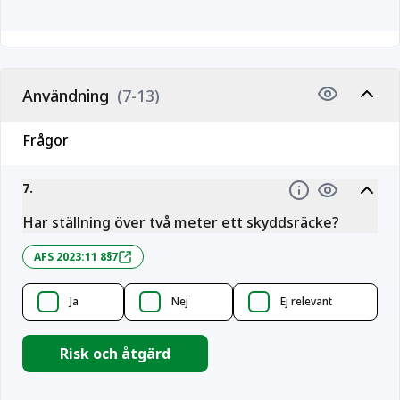
Användning
(7-13)
Frågor
7
.
Information
Har ställning över två meter ett skyddsräcke?
AFS 2023:11 8§7
Ja
Nej
Ej relevant
Risk och åtgärd