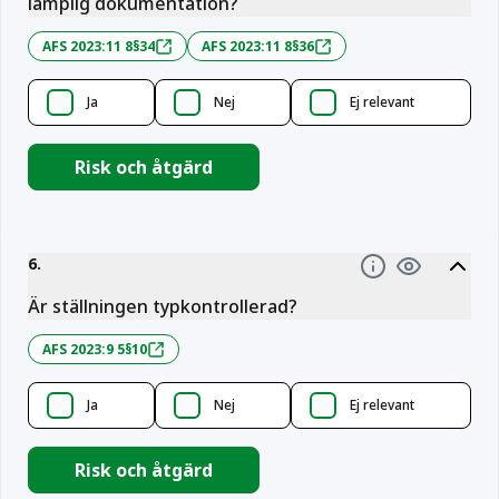
lämplig dokumentation?
AFS 2023:11 8§34
AFS 2023:11 8§36
Ja
Nej
Ej relevant
Risk och åtgärd
6
.
Information
Är ställningen typkontrollerad?
AFS 2023:9 5§10
Ja
Nej
Ej relevant
Risk och åtgärd