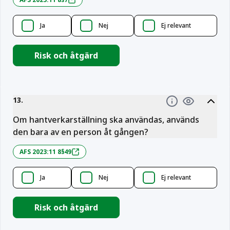
Ja
Nej
Ej relevant
Risk och åtgärd
13
.
Information
Om hantverkarställning ska användas, används
den bara av en person åt gången?
AFS 2023:11 8§49
Ja
Nej
Ej relevant
Risk och åtgärd