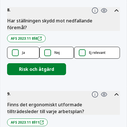
8
.
Information
Har ställningen skydd mot nedfallande
föremål?
AFS 2023:11 8§8
Ja
Nej
Ej relevant
Risk och åtgärd
9
.
Information
Finns det ergonomiskt utformade
tillträdesleder till varje arbetsplan?
AFS 2023:11 8§11