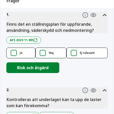
Frågor
1
.
Information
Finns det en ställningsplan för uppförande,
användning, väderskydd och nedmontering?
AFS 2023:11 8§5
Ja
Nej
Ej relevant
Risk och åtgärd
2
.
Information
Kontrolleras att underlaget kan ta upp de laster
som kan förekomma?