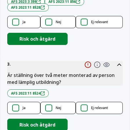
AFS 2023:3 3§9
AFS 2023:11 8§6
AFS 2023:11 8§28
Ja
Nej
Ej relevant
Risk och åtgärd
3
.
Sanktionsbelagt
Information
Är ställning över två meter monterad av person
med lämplig utbildning?
AFS 2023:11 8§24
Ja
Nej
Ej relevant
Risk och åtgärd