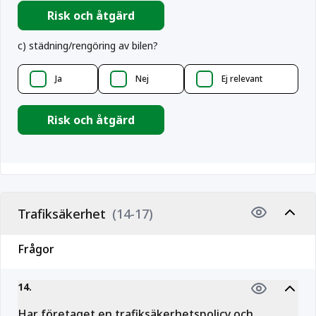
Risk och åtgärd
c
)
städning/rengöring av bilen?
Ja
Nej
Ej relevant
Risk och åtgärd
Trafiksäkerhet
(14-17)
Frågor
14
.
Har företaget en trafiksäkerhetspolicy och