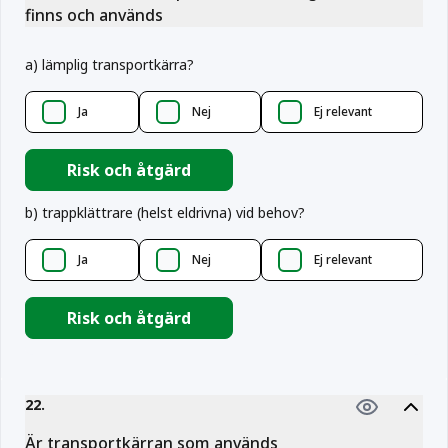
finns och används
a
)
lämplig transportkärra?
Ja
Nej
Ej relevant
Risk och åtgärd
b
)
trappklättrare (helst eldrivna) vid behov?
Ja
Nej
Ej relevant
Risk och åtgärd
22
.
Är transportkärran som används