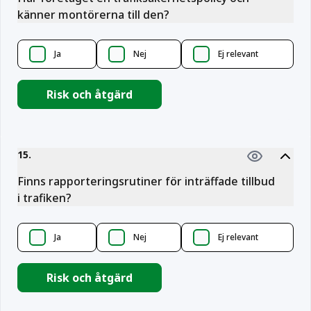
känner montörerna till den?
Ja
Nej
Ej relevant
Risk och åtgärd
15
.
Finns rapporteringsrutiner för inträffade tillbud
i trafiken?
Ja
Nej
Ej relevant
Risk och åtgärd