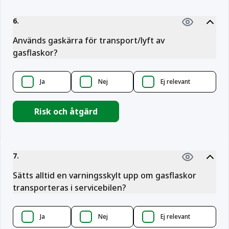
6
.
Används gaskärra för transport/lyft av
gasflaskor?
Ja
Nej
Ej relevant
Risk och åtgärd
7
.
Sätts alltid en varningsskylt upp om gasflaskor
transporteras i servicebilen?
Ja
Nej
Ej relevant