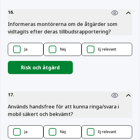
16
.
Informeras montörerna om de åtgärder som
vidtagits efter deras tillbudsrapportering?
Ja
Nej
Ej relevant
Risk och åtgärd
17
.
Används handsfree för att kunna ringa/svara i
mobil säkert och bekvämt?
Ja
Nej
Ej relevant