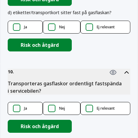
d
)
etiketter/transportkort sitter fast på gasflaskan?
Ja
Nej
Ej relevant
Risk och åtgärd
10
.
Transporteras gasflaskor ordentligt fastspända
i servicebilen?
Ja
Nej
Ej relevant
Risk och åtgärd