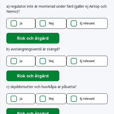
a
)
regulator inte är monterad under färd (gäller ej Airtop och
Nemo)?
Ja
Nej
Ej relevant
Risk och åtgärd
b
)
avstängningsventil är stängd?
Ja
Nej
Ej relevant
Risk och åtgärd
c
)
skyddsmutter och huv/kåpa är påsatta?
Ja
Nej
Ej relevant
Risk och åtgärd