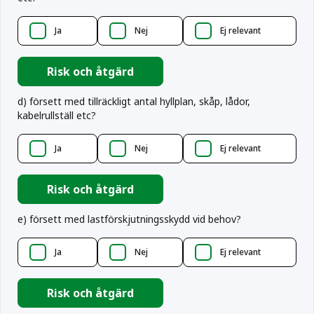
Ja
Nej
Ej relevant
Risk och åtgärd
d
)
försett med tillräckligt antal hyllplan, skåp, lådor,
kabelrullställ etc?
Ja
Nej
Ej relevant
Risk och åtgärd
e
)
försett med lastförskjutningsskydd vid behov?
Ja
Nej
Ej relevant
Risk och åtgärd