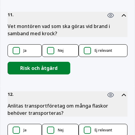
11
.
Vet montören vad som ska göras vid brand i
samband med krock?
Ja
Nej
Ej relevant
Risk och åtgärd
12
.
Anlitas transportföretag om många flaskor
behöver transporteras?
Ja
Nej
Ej relevant