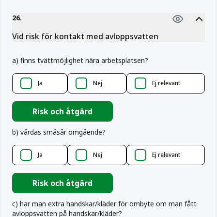
26
.
Vid risk för kontakt med avloppsvatten
a
)
finns tvättmöjlighet nära arbetsplatsen?
Ja
Nej
Ej relevant
Risk och åtgärd
b
)
vårdas småsår omgående?
Ja
Nej
Ej relevant
Risk och åtgärd
c
)
har man extra handskar/kläder för ombyte om man fått
avloppsvatten på handskar/kläder?