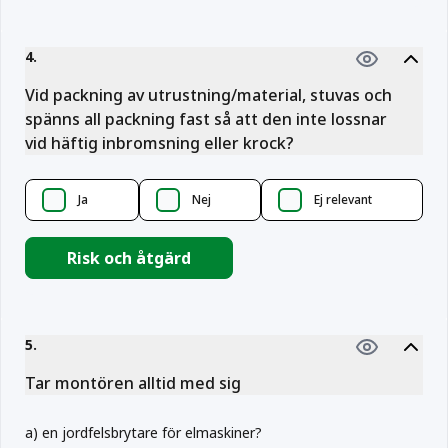
4
.
Vid packning av utrustning/material, stuvas och
spänns all packning fast så att den inte lossnar
vid häftig inbromsning eller krock?
Ja
Nej
Ej relevant
Risk och åtgärd
5
.
Tar montören alltid med sig
a
)
en jordfelsbrytare för elmaskiner?