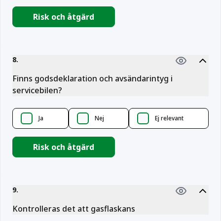
Risk och åtgärd
8
.
Finns godsdeklaration och avsändarintyg i
servicebilen?
Ja
Nej
Ej relevant
Risk och åtgärd
9
.
Kontrolleras det att gasflaskans