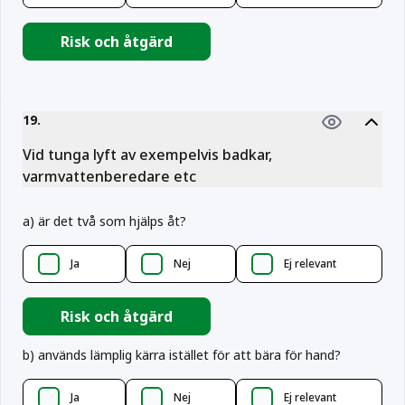
Risk och åtgärd
19
.
Vid tunga lyft av exempelvis badkar,
varmvattenberedare etc
a
)
är det två som hjälps åt?
Ja
Nej
Ej relevant
Risk och åtgärd
b
)
används lämplig kärra istället för att bära för hand?
Ja
Nej
Ej relevant