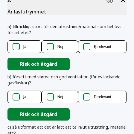
3
.
Är lastutrymmet
a
)
tillräckligt stort för den utrustning/material som behövs
för arbetet?
Ja
Nej
Ej relevant
Risk och åtgärd
b
)
försett med värme och god ventilation (för ev läckande
gasflaskor)?
Ja
Nej
Ej relevant
Risk och åtgärd
c
)
så utformat att det är lätt att ta in/ut utrustning, material
etc?