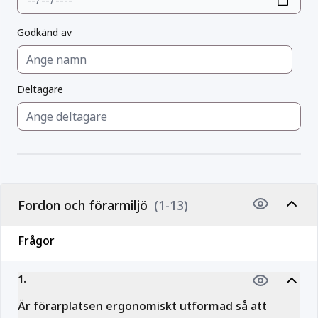
Godkänd av
Deltagare
Fordon och förarmiljö
(1-13)
Frågor
1
.
Är förarplatsen ergonomiskt utformad så att