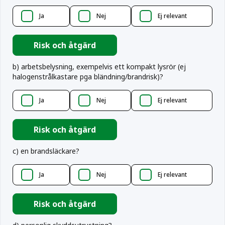
Ja
Nej
Ej relevant
Risk och åtgärd
b
)
arbetsbelysning, exempelvis ett kompakt lysrör (ej
halogenstrålkastare pga bländning/brandrisk)?
Ja
Nej
Ej relevant
Risk och åtgärd
c
)
en brandsläckare?
Ja
Nej
Ej relevant
Risk och åtgärd