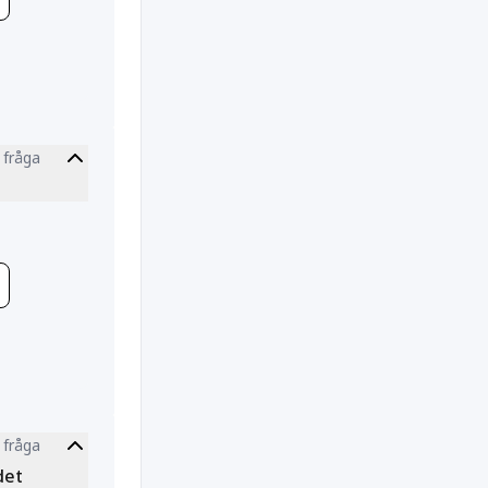
 fråga
tion
 fråga
elagt
tion
det