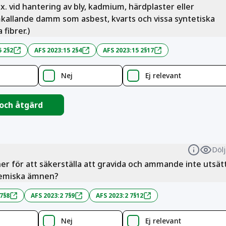
ex. vid hantering av bly, kadmium, härdplaster eller
kallande damm som asbest, kvarts och vissa syntetiska
 fibrer.)
5 2§2
AFS 2023:15 2§4
AFS 2023:15 2§17
Nej
Ej relevant
 och åtgärd
Dölj
Informa
ner för att säkerställa att gravida och ammande inte utsät
kemiska ämnen?
 7§8
AFS 2023:2 7§9
AFS 2023:2 7§12
Nej
Ej relevant