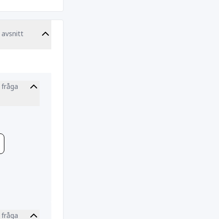
 avsnitt
 fråga
tion
 fråga