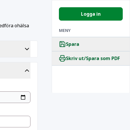
Logga in
edföra ohälsa
MENY
Spara
Skriv ut/Spara som PDF