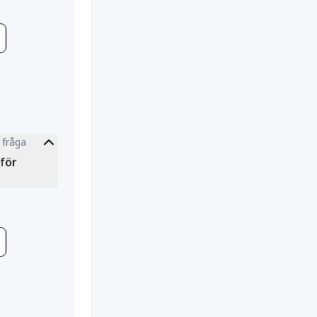
 fråga
tion
för