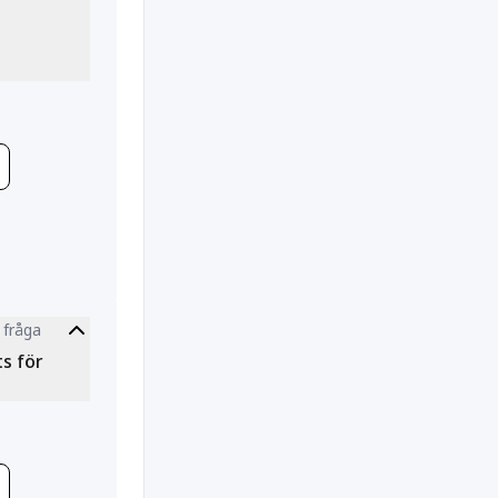
 fråga
tion
ts för