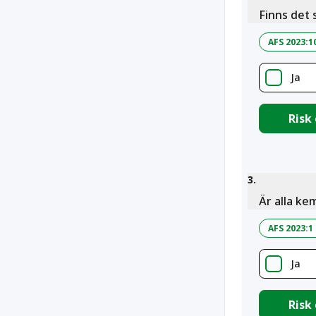
Finns det 
AFS 2023:1
Ja
Risk
3
.
Är alla ke
AFS 2023:1
Ja
Risk