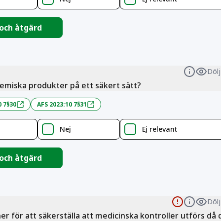
 och åtgärd
Dölj
Informa
emiska produkter på ett säkert sätt?
0 7§30
AFS 2023:10 7§31
Nej
Ej relevant
 och åtgärd
Dölj
Sanktionsb
Informa
ner för att säkerställa att medicinska kontroller utförs då 