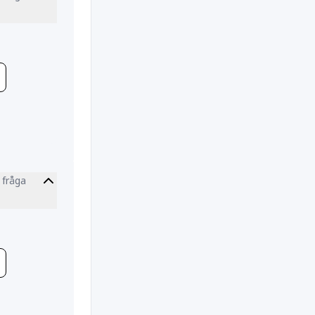
tion
 fråga
tion