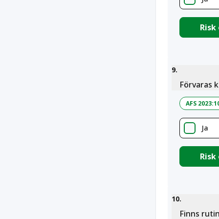
Risk
9
.
Förvaras k
AFS 2023:1
Ja
Risk
10
.
Finns ruti