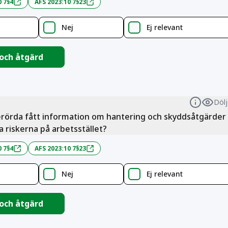
0 7§4
AFS 2023:10 7§23
Nej
Ej relevant
 och åtgärd
Dölj
Informa
erörda fått information om hantering och skyddsåtgärder 
 riskerna på arbetsstället?
0 7§4
AFS 2023:10 7§23
Nej
Ej relevant
 och åtgärd