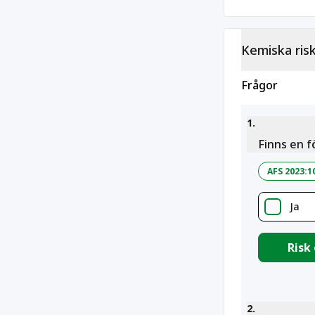
Kemiska ris
Frågor
1
.
Finns en f
AFS 2023:1
Ja
Risk
2
.