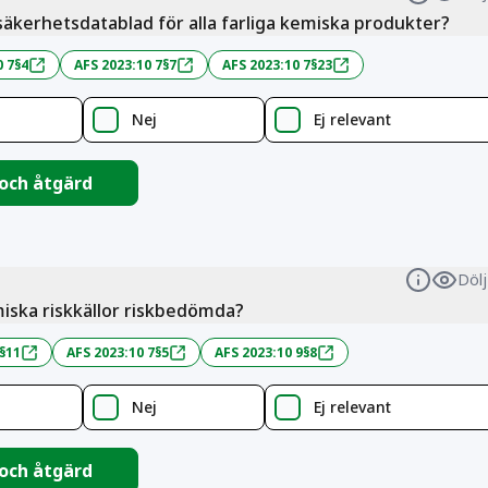
Informa
säkerhetsdatablad för alla farliga kemiska produkter?
0 7§4
AFS 2023:10 7§7
AFS 2023:10 7§23
Nej
Ej relevant
 och åtgärd
Dölj
Informa
miska riskkällor riskbedömda?
 §11
AFS 2023:10 7§5
AFS 2023:10 9§8
Nej
Ej relevant
 och åtgärd