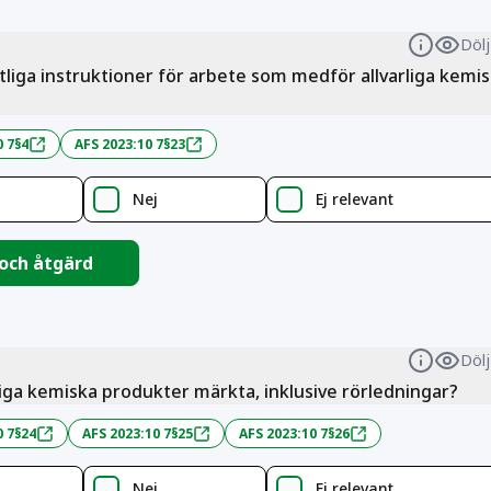
Dölj
Informa
ftliga instruktioner för arbete som medför allvarliga kemi
0 7§4
AFS 2023:10 7§23
Nej
Ej relevant
 och åtgärd
Dölj
Informa
rliga kemiska produkter märkta, inklusive rörledningar?
0 7§24
AFS 2023:10 7§25
AFS 2023:10 7§26
Nej
Ej relevant