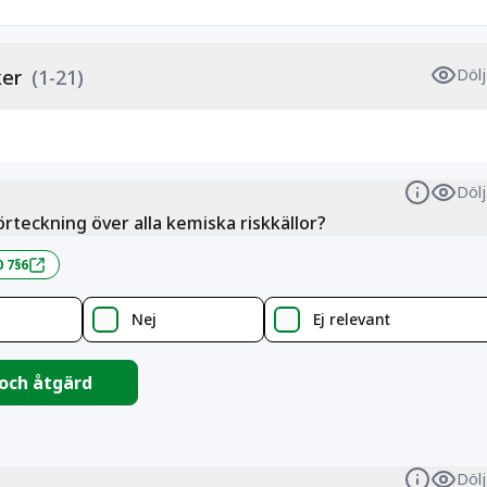
ker
(1-21)
Dölj
Dölj
Informa
örteckning över alla kemiska riskkällor?
0 7§6
Nej
Ej relevant
 och åtgärd
Dölj