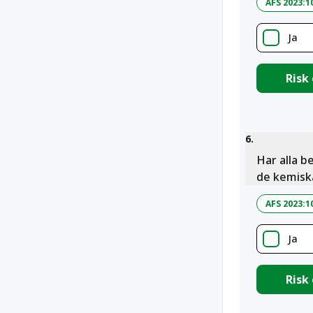
AFS 2023:1
Ja
Risk
6
.
Har alla b
de kemiska
AFS 2023:1
Ja
Risk