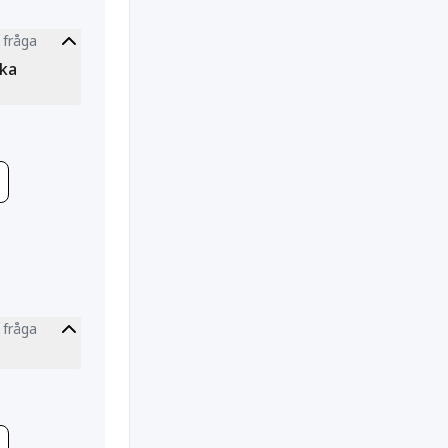
 fråga
tion
ska
 fråga
tion