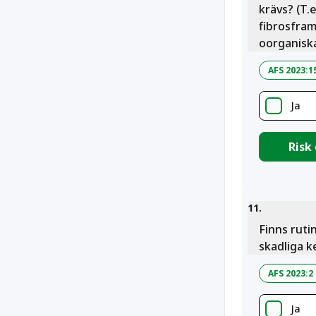
krävs? (T.
fibrosfram
oorganiska
AFS 2023:1
Ja
Risk
11
.
Finns ruti
skadliga 
AFS 2023:2
Ja