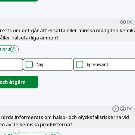
Dölj
retts om det går att ersätta eller minska mängden kemika
åller hälsofarliga ämnen?
0 7§13
Nej
Ej relevant
 och åtgärd
Dölj
Informa
erörda informerats om hälso- och olycksfallsriskerna vid
en av de kemiska produkterna?