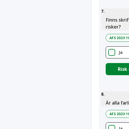
7
.
Finns skri
risker?
AFS 2023:1
Ja
Risk
8
.
Är alla fa
AFS 2023:1
Ja