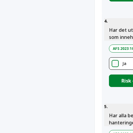
4
.
Har det ut
som inneh
AFS 2023:1
Ja
Risk
5
.
Har alla b
hantering