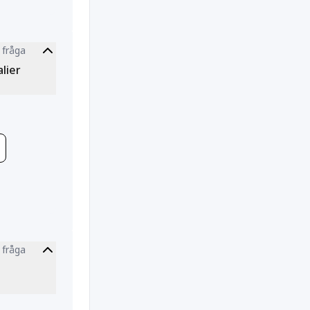
 fråga
lier
 fråga
tion