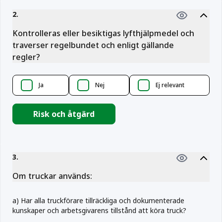
2
.
Kontrolleras eller besiktigas lyfthjälpmedel och
traverser regelbundet och enligt gällande
regler?
Ja
Nej
Ej relevant
Risk och åtgärd
3
.
Om truckar används:
a
)
Har alla truckförare tillräckliga och dokumenterade
kunskaper och arbetsgivarens tillstånd att köra truck?