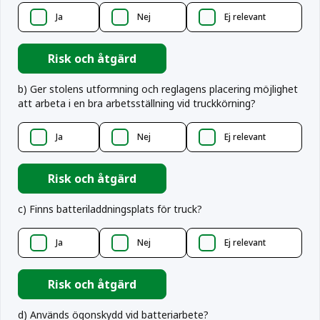
Ja
Nej
Ej relevant
Risk och åtgärd
b
)
Ger stolens utformning och reglagens placering möjlighet
att arbeta i en bra arbetsställning vid truckkörning?
Ja
Nej
Ej relevant
Risk och åtgärd
c
)
Finns batteriladdningsplats för truck?
Ja
Nej
Ej relevant
Risk och åtgärd
d
)
Används ögonskydd vid batteriarbete?