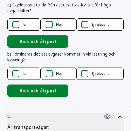
a
)
Skyddas anställda från att utsättas för allt för höga
avgashalter?
Ja
Nej
Ej relevant
Risk och åtgärd
b
)
Förhindras det att avgaser kommer in vid lastning och
lossning?
Ja
Nej
Ej relevant
Risk och åtgärd
5
.
Är transportvägar: