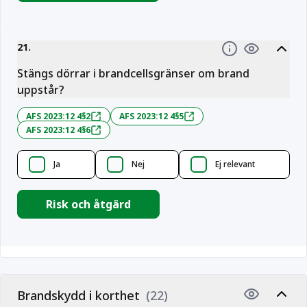
21
.
Information
Stängs dörrar i brandcellsgränser om brand
uppstår?
AFS 2023:12 4§2
AFS 2023:12 4§5
AFS 2023:12 4§6
Ja
Nej
Ej relevant
Risk och åtgärd
Brandskydd i korthet
(22)