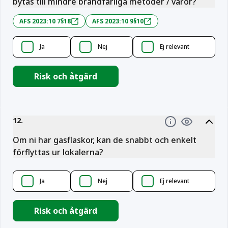
bytas till mindre brandfarliga metoder / varor?
AFS 2023:10 7§18
AFS 2023:10 9§10
Ja
Nej
Ej relevant
Risk och åtgärd
12
.
Information
Om ni har gasflaskor, kan de snabbt och enkelt
förflyttas ur lokalerna?
Ja
Nej
Ej relevant
Risk och åtgärd