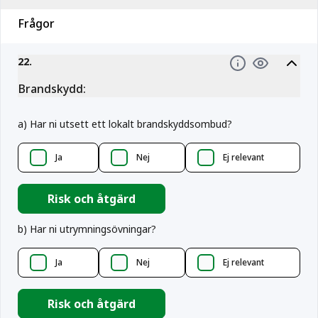
Frågor
22
.
Information
Brandskydd:
a
)
Har ni utsett ett lokalt brandskyddsombud?
Ja
Nej
Ej relevant
Risk och åtgärd
b
)
Har ni utrymningsövningar?
Ja
Nej
Ej relevant
Risk och åtgärd