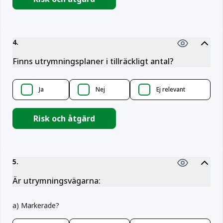
4
.
Finns utrymningsplaner i tillräckligt antal?
Ja
Nej
Ej relevant
Risk och åtgärd
5
.
Är utrymningsvägarna:
a
)
Markerade?