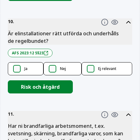
10
.
Information
Är elinstallationer rätt utförda och underhålls
de regelbundet?
AFS 2023:12 5§23
Ja
Nej
Ej relevant
Risk och åtgärd
11
.
Information
Har ni brandfarliga arbetsmoment, t.ex.
svetsning, skärning, brandfarliga varor, som kan