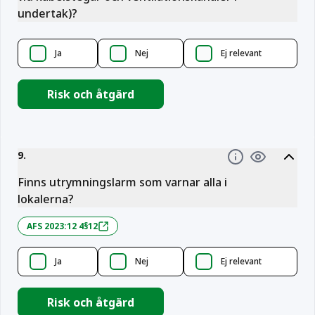
undertak)?
Ja
Nej
Ej relevant
Risk och åtgärd
9
.
Information
Finns utrymningslarm som varnar alla i
lokalerna?
AFS 2023:12 4§12
Ja
Nej
Ej relevant
Risk och åtgärd