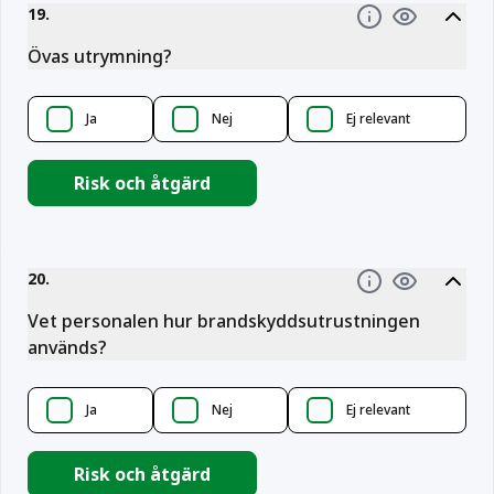
19
.
Information
Övas utrymning?
Ja
Nej
Ej relevant
Risk och åtgärd
20
.
Information
Vet personalen hur brandskyddsutrustningen
används?
Ja
Nej
Ej relevant
Risk och åtgärd