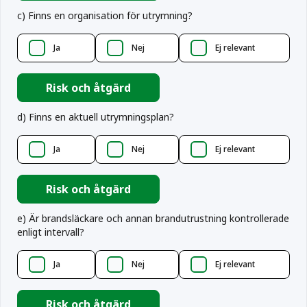
c
)
Finns en organisation för utrymning?
Ja
Nej
Ej relevant
Risk och åtgärd
d
)
Finns en aktuell utrymningsplan?
Ja
Nej
Ej relevant
Risk och åtgärd
e
)
Är brandsläckare och annan brandutrustning kontrollerade
enligt intervall?
Ja
Nej
Ej relevant
Risk och åtgärd