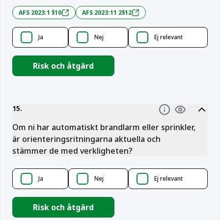
AFS 2023:1 §10
AFS 2023:11 2§12
Ja
Nej
Ej relevant
Risk och åtgärd
15
.
Information
Om ni har automatiskt brandlarm eller sprinkler,
är orienteringsritningarna aktuella och
stämmer de med verkligheten?
Ja
Nej
Ej relevant
Risk och åtgärd