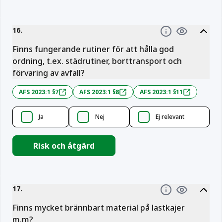
16
.
Information
Finns fungerande rutiner för att hålla god
ordning, t.ex. städrutiner, borttransport och
förvaring av avfall?
AFS 2023:1 §7
AFS 2023:1 §8
AFS 2023:1 §11
Ja
Nej
Ej relevant
Risk och åtgärd
17
.
Information
Finns mycket brännbart material på lastkajer
m.m?