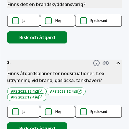
Information
Finns det en brandskyddsansvarig?
Ja
Nej
Ej relevant
Risk och åtgärd
3
.
Information
Finns åtgärdsplaner för nödsituationer, t.ex.
utrymning vid brand, gasläcka, tankhaveri?
AFS 2023:12 4§2
AFS 2023:12 4§5
AFS 2023:12 4§6
Ja
Nej
Ej relevant
Risk och åtgärd