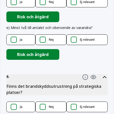
Ja
Nej
Ej relevant
Risk och åtgärd
e
)
Minst två till antalet och oberoende av varandra?
Ja
Nej
Ej relevant
Risk och åtgärd
6
.
Information
Finns det brandskyddsutrustning på strategiska
platser?
Ja
Nej
Ej relevant